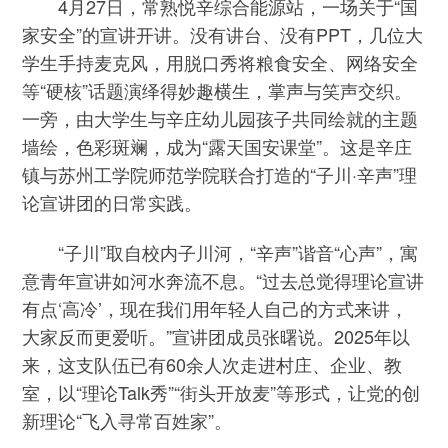
4月27日，常熟悦辛综合能源站，一场关于“国
家安全”的宣讲开讲。没有讲台、没有PPT，几位大
学生手持麦克风，用脱口秀将粮食安全、网络安全
等“硬核”话题演绎得妙趣横生，掌声与笑声交织。
一旁，由大学生与辛庄幼儿园孩子共同绘就的主题
墙绘，色彩斑斓，成为“露天国安课堂”。这是辛庄
镇与苏州工学院师范学院联合打造的“子川·辛声”理
论宣讲团的日常实践。
“子川”取自校内子川河，“辛声”谐音“心声”，寓
意青年宣讲如河水奔流不息。“过去总觉得理论宣讲
有点‘高冷’，现在我们用年轻人自己的方式来讲，
大家反而更爱听。”宣讲团成员张曙说。2025年以
来，这支队伍已有60余人次走进村庄、企业、教
室，以“理论Talk秀”“街头开放麦”等形式，让党的创
新理论“飞入寻常百姓家”。