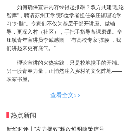
如何确保宣讲内容经得起推敲？双方共建“理论
智库”，聘请苏州工学院5位学者担任辛庄镇理论学
习“外脑”。专家们不仅为基层干部开讲座、做辅
导，更深入村（社区），手把手指导备课磨课。辛
庄镇青年宣讲员李诚感慨：“有高校专家‘撑腰’，我
们讲起来更有底气。”
理论宣讲的火热实践，只是校地携手的开端。
另一股青春力量，正悄然注入乡村的文化阵地——
农家书屋。
“小朋友们，金黄的麦穗藏着哪些秘密？”5月16
查看全文>>
日，辛庄镇张家桥村农家书屋内，大学生志愿者正
带领孩子们开展“麦浪拾光·田间读书会”——绘本讲
热点新闻
解、实物互动、趣味答题、手工创作，让童真在自
然与书香中绽放。
新华时评丨“发力提效”释放鲜明政策信号