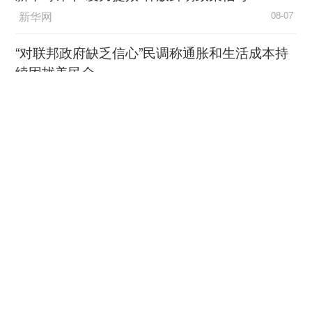
新华网
08-07
长期以来，不少乡村农家书屋面临“有阵地、缺
人气、缺活力”的窘境。辛庄镇的破题之道是引入高
“对联邦政府缺乏信心”民调称通胀和生活成本持
校“外援”：苏州工学院师范学院遴选30名大学生担
续困扰美民众
任“农家书屋主理人”，他们凭借儿童文学、戏剧表
中国新闻网
08-06
演、美术教育等专业功底，深度参与书屋的年度规
划与活动设计。“我们实行双导师制——村里的文化
林少彬：东南亚为何须警惕
能人当‘实践导师’，学院老师当‘专业导师’。”辛庄镇
加速扩武的日本？
党委委员顾辰介绍。
中国新闻网
08-06
这种“村民点单、书屋派单、主理人接单”的模
式，让阅读服务像备课授课一样精准。面向青少
《马尼拉时报》：全球民意出现历史性拐点
年，有“归园田居”假期成长营，孩子们走进千亩良
新华网客户端
08-06
田，在泥土芬芳中品味书香；面向老人，有“千村故
守护千里安澜，聚力珠江流域水库群联合调度的
事”方言诵读会，用本土话讲述辛庄历史；面向妇
水利人
女，则结合本地非遗，大学生与手工艺人互教互