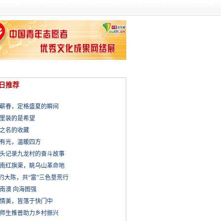
日推荐
蕲春，定格盛夏的瞬间
里装的是希望
之名的收藏
有光，温暖四方
头记录九龙村的奋斗故事
南红旗渠，眺乌山革命地
”约大陈，共“富”三色垦荒行
南澳 向海图强
情美，皆落于快门中
师生推普助力乡村振兴