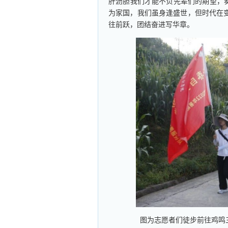
肝沥胆我们才能不负先辈们的期望，奏
为家国，我们虽身逢盛世，但时代在
往前跃，团结奋进写华章。
图为志愿者们徒步前往鸡鸣