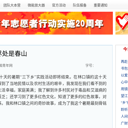
团队大本营
微能放大器
官方活动
队伍报备
重要通知
今
尽处是春山
再赴
国青年网
字号：
书包
以爱
天的暑期“三下乡”实践活动即将结束。在林口镇的这十天
心中
解到了当地民情以及农村生活的艰辛，我发现在我们看不到的
用镜
生活幸福，家庭美满；我了解到许多村民对于毒品和艾滋病的
望江
匮乏；还学习到了更多红色文化，知道了更多的红色故事，对
“乡
等。我和林口镇之间的奇妙故事，成为了我这个暑期最刻骨铭
聆听
人间
广财