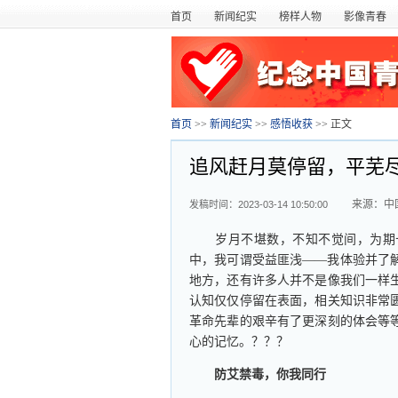
首页
新闻纪实
榜样人物
影像青春
首页
>>
新闻纪实
>>
感悟收获
>> 正文
追风赶月莫停留，平芜
来源：
中
发稿时间：2023-03-14 10:50:00
岁月不堪数，不知不觉间，为期十
中，我可谓受益匪浅——我体验并了
地方，还有许多人并不是像我们一样
认知仅仅停留在表面，相关知识非常
革命先辈的艰辛有了更深刻的体会等
心的记忆。？？？
防艾禁毒，你我同行