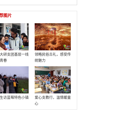
荐图片
大研支团基层一线
领略民俗古礼，感受传
青春
统魅力
生访蓝莓特色小镇
爱心支教行，温情暖童
心