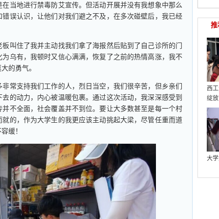
在当地进行禁毒防艾宣传。但活动开展并没有我想象中那么
和错误认识，让他们对我们避之不及，在多次碰壁后，我已经
推
板叫住了我并主动找我们拿了海报然后贴到了自己诊所的门
化为乌有，我顿时又信心满满，恢复了之前的热情高涨，我不
莫大的勇气。
非常支持我们工作的人，烈日当空，我们很辛苦，但乡亲们
西工
下去的动力，内心被温暖包裹。通过这次活动，我深深感受到
绽放
传并不全面，社会覆盖并不到位。要让大多数甚至是每一个村
而就的，作为大学生的我更应该主动挑起大梁，尽管任重而道
不容缓！
大学