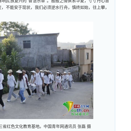
响民族复兴的“智慧乐章”。殷殷之情俱系华夏，寸寸丹心皆
变，不能安于现状，我们必须逆水行舟，慎终如始，往上攀，
三省红色文化教育基地。中国青年网通讯员 张磊 摄