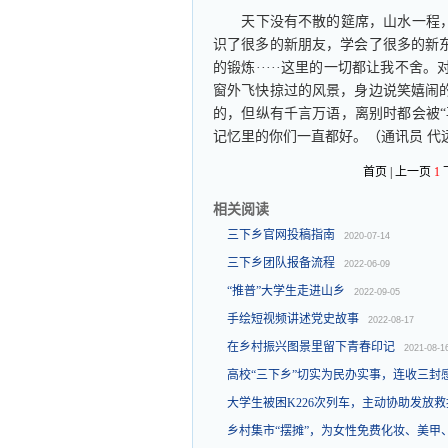
天下没有不散的筵席，山水一程，离
识了很多的新朋友，学会了很多的新
的锻炼·····这里的一切都让我不
窗外飞快掠过的风景，身边说笑嬉闹
的，但纵有千言万语，离别时都会被“
记忆里的你们一直都好。（通讯员 代
首页 | 上一页
1
相关阅读
三下乡官网投稿指南
2020-07-14
三下乡团队报备流程
2022-06-09
“推普”大学生走进山乡
2022-09-05
手绘短视频讲述党史故事
2022-08-17
在乡村振兴图景里留下青春印记
2021-08-1
高校“三下乡”切实为民办实事，连收三封
大学生被困K226次列车，主动协助发放
乡村集市“摆摊”，为女性免费化妆、美甲