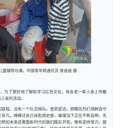
儿童辅导功课。中国青年网通讯员 曾迪迪 摄
年，为了更好地了解和学习红色文化，体会老一辈人身上所散
鸣三省的活动。
路程，没有一个队员掉队。登高望远，俯瞰先烈们用鲜血守
义非凡。峥嵘过去已经彪炳史册，璀璨当下正在不断延伸，先
光明的未来还需靠新时代的我们踏实开拓，惟有坚持努力，披