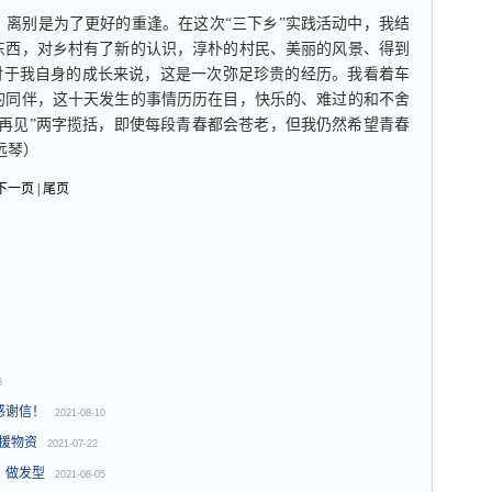
别是为了更好的重逢。在这次“三下乡”实践活动中，我结
东西，对乡村有了新的认识，淳朴的村民、美丽的风景、得到
舍。对于我自身的成长来说，这是一次弥足珍贵的经历。我看着车
的同伴，这十天发生的事情历历在目，快乐的、难过的和不舍
再见”两字揽括，即使每段青春都会苍老，但我仍然希望青春
远琴）
下一页 | 尾页
6
感谢信！
2021-08-10
救援物资
2021-07-22
、做发型
2021-08-05